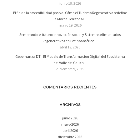
junio 19, 2026
El fin de la sostenibilidad pasiva: Cómo el Turismo Regenerativo redefine
la Marca Territorial
mayo 19, 2026
Sembrando el futuro: Innovación social y Sistemas Alimentarios
Regenerativos en Latinoamérica
abril 19, 2026
Gobernanza DTI: El Modelo de Transformación Digital del Ecosistema
del Valle del Cauca
diciembre 9, 2025
COMENTARIOS RECIENTES
ARCHIVOS
junio 2026
mayo 2026
abril 2026
diciembre 2025