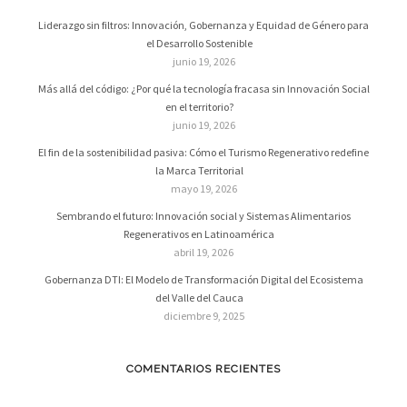
Liderazgo sin filtros: Innovación, Gobernanza y Equidad de Género para
el Desarrollo Sostenible
junio 19, 2026
Más allá del código: ¿Por qué la tecnología fracasa sin Innovación Social
en el territorio?
junio 19, 2026
El fin de la sostenibilidad pasiva: Cómo el Turismo Regenerativo redefine
la Marca Territorial
mayo 19, 2026
Sembrando el futuro: Innovación social y Sistemas Alimentarios
Regenerativos en Latinoamérica
abril 19, 2026
Gobernanza DTI: El Modelo de Transformación Digital del Ecosistema
del Valle del Cauca
diciembre 9, 2025
COMENTARIOS RECIENTES