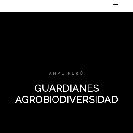
Menú pr
ANPE PERÚ
GUARDIANES
AGROBIODIVERSIDAD